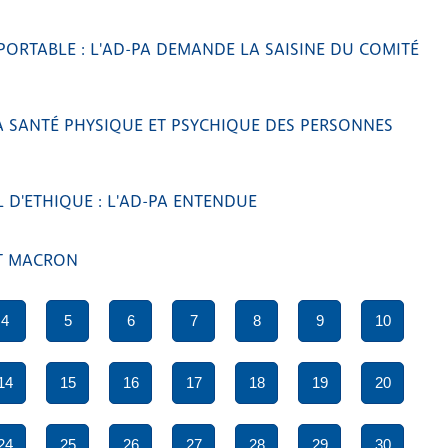
PORTABLE : L'AD-PA DEMANDE LA SAISINE DU COMITÉ
A SANTÉ PHYSIQUE ET PSYCHIQUE DES PERSONNES
 D'ETHIQUE : L'AD-PA ENTENDUE
T MACRON
4
5
6
7
8
9
10
14
15
16
17
18
19
20
24
25
26
27
28
29
30