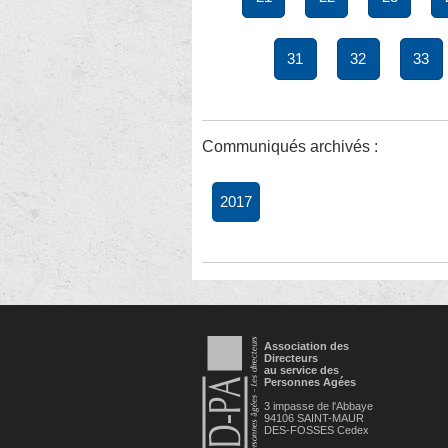
31
32
33
Communiqués archivés :
2017
Association des
Directeurs
au service des
Personnes Agées
3 impasse de l'Abbaye
94106 SAINT-MAUR
DES-FOSSES Cedex