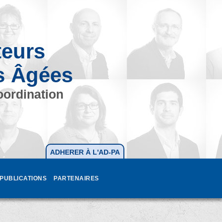
teurs
s Âgées
oordination
ADHERER À L'AD-PA
PUBLICATIONS
PARTENAIRES