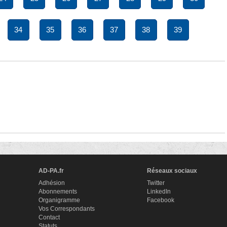
34
35
36
37
38
39
AD-PA.fr
Réseaux sociaux
Adhésion
Twitter
Abonnements
LinkedIn
Organigramme
Facebook
Vos Correspondants
Contact
Statuts