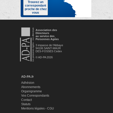
Trouvez un
correspondant
proche de chez
vous
Association des
Directeurs
au service des
Personnes Agées
3 impasse de l'Abbaye
94106 SAINT-MAUR
DES-FOSSES Cedex
© AD-PA 2026
AD-PA.fr
Adhésion
Abonnements
Organigramme
Vos Correspondants
Contact
Statuts
Mentions légales - CGU