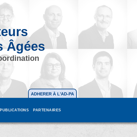
teurs
s Âgées
oordination
ADHERER À L'AD-PA
PUBLICATIONS
PARTENAIRES