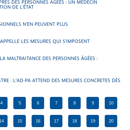
RÈS DES PERSONNES ÂGÉES : UN MÉDECIN
ION DE L'ÉTAT
SIONNELS N'EN PEUVENT PLUS
RAPPELLE LES MESURES QUI S'IMPOSENT
A MALTRAITANCE DES PERSONNES ÂGÉES :
TRE : L'AD-PA ATTEND DES MESURES CONCRETES DÈS
4
5
6
7
8
9
10
14
15
16
17
18
19
20