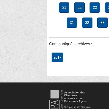
21
22
23
31
32
33
Communiqués archivés :
2017
Association des
Directeurs
au service des
Personnes Agées
3 impasse de l'Abbaye