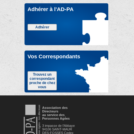
Adhérer à l'AD-PA
Adhérer
Vos Correspondants
Trouvez un
correspondant
proche de chez
vous
Association des
Directeurs
au service des
Personnes Agées
3 impasse de l'Abbaye
94106 SAINT-MAUR
DES-FOSSES Cedex