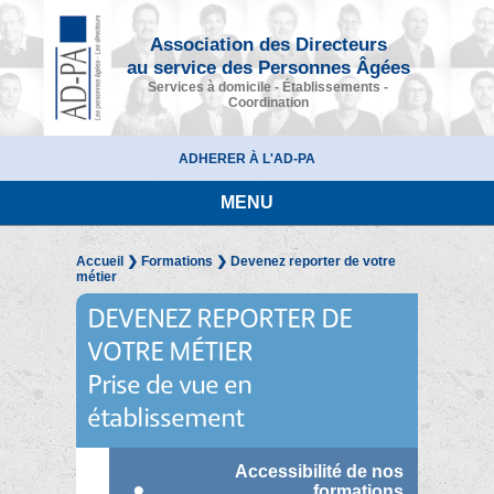
Association des Directeurs
au service des Personnes Âgées
Services à domicile - Établissements -
Coordination
ADHERER À L'AD-PA
MENU
Accueil
❯
Formations
❯ Devenez reporter de votre
métier
DEVENEZ REPORTER DE
VOTRE MÉTIER
Prise de vue en
établissement
Accessibilité de nos
formations