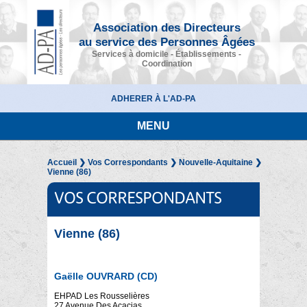
Association des Directeurs
au service des Personnes Âgées
Services à domicile - Établissements -
Coordination
ADHERER À L'AD-PA
MENU
Accueil
❯
Vos Correspondants
❯
Nouvelle-Aquitaine
❯
Vienne (86)
VOS CORRESPONDANTS
Vienne (86)
Gaëlle OUVRARD (CD)
EHPAD Les Rousselières
27 Avenue Des Acacias