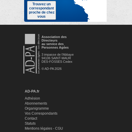
Trouvez un
correspondant
proche de chez
vous
Association des
Directeurs
au service des
Personnes Agées
3 impasse de l'Abbaye
94106 SAINT-MAUR
DES-FOSSES Cedex
© AD-PA 2026
AD-PA.fr
Adhésion
Abonnements
Organigramme
Vos Correspondants
Contact
Statuts
Mentions légales - CGU